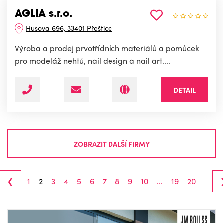
AGLIA s.r.o.
Husova 696, 33401 Přeštice
Výroba a prodej prvotřídních materiálů a pomůcek
pro modeláž nehtů, nail design a nail art....
DETAIL
ZOBRAZIT DALŠÍ FIRMY
‹
1
2
3
4
5
6
7
8
9
10
...
19
20