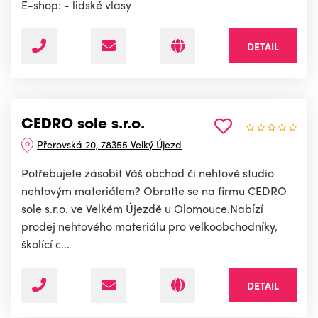
E-shop: - lidské vlasy
DETAIL
CEDRO sole s.r.o.
Přerovská 20, 78355 Velký Újezd
Potřebujete zásobit Váš obchod či nehtové studio
nehtovým materiálem? Obraťte se na firmu CEDRO
sole s.r.o. ve Velkém Újezdě u Olomouce.Nabízí
prodej nehtového materiálu pro velkoobchodníky,
školící c...
DETAIL