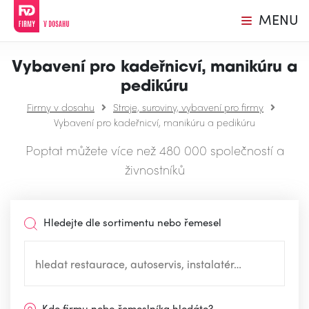
MENU
Vybavení pro kadeřnicví, manikúru a
pedikúru
Firmy v dosahu
Stroje, suroviny, vybavení pro firmy
Vybavení pro kadeřnicví, manikúru a pedikúru
Poptat můžete více než 480 000 společností a
živnostníků
Hledejte dle sortimentu nebo řemesel
Kde firmu nebo řemeslníka hledáte?