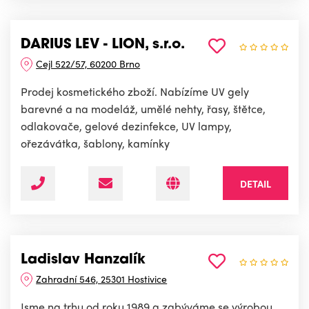
DARIUS LEV - LION, s.r.o.
Cejl 522/57, 60200 Brno
Prodej kosmetického zboží. Nabízíme UV gely
barevné a na modeláž, umělé nehty, řasy, štětce,
odlakovače, gelové dezinfekce, UV lampy,
ořezávátka, šablony, kamínky
DETAIL
Ladislav Hanzalík
Zahradní 546, 25301 Hostivice
Jsme na trhu od roku 1989 a zabýváme se výrobou