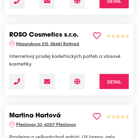
DETAIL
ROSO Cosmetics s.r.o.
Masarykova 515, 66461 Rajhrad
Internetový prodej kadeřnických potřeb a vlasové
kosmetiky.
DETAIL
Martina Hartová
Přestanov 20, 40317 Přestanov
Prodejna a velkoobchod nabízí: UV lampy, gely,