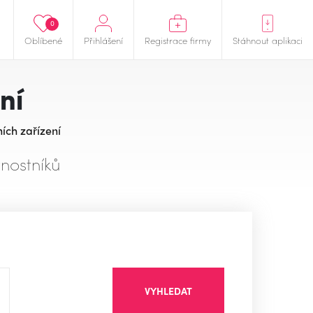
0
Oblíbené
Přihlášení
Registrace firmy
Stáhnout aplikaci
ní
ích zařízení
nostníků
VYHLEDAT