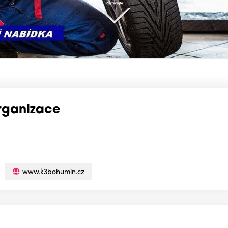
rganizace
www.k3bohumin.cz