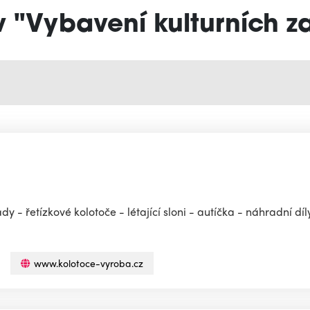
v "Vybavení kulturních za
dy - řetízkové kolotoče - létající sloni - autíčka - náhradní d
www.kolotoce-vyroba.cz