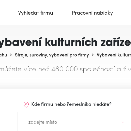
Vyhledat firmu
Pracovní nabídky
ybavení kulturních zaříze
sahu
Stroje, suroviny, vybavení pro firmy
Vybavení kulturn
můžete více než 480 000 společností a živ
Kde firmu nebo řemeslníka hledáte?