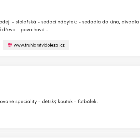
dej: - stolařská - sedací nábytek: - sedadla do kina, divadl
í dřeva - povrchové...
www.truhlarstvidolezal.cz
lované speciality - dětský koutek - fotbálek.