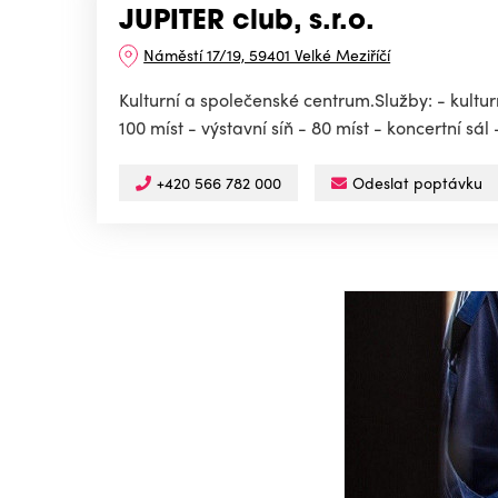
JUPITER club, s.r.o.
Náměstí 17/19, 59401 Velké Meziříčí
Kulturní a společenské centrum.Služby: - kultu
100 míst - výstavní síň - 80 míst - koncertní sál -
+420 566 782 000
Odeslat poptávku