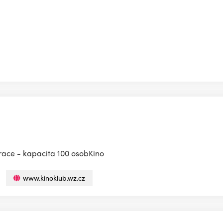
race - kapacita 100 osobKino
www.kinoklub.wz.cz