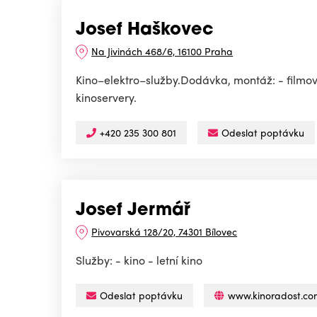
Josef Haškovec
Na Jivinách 468/6, 16100 Praha
Kino–elektro–služby.Dodávka, montáž: - filmové p
kinoservery.
+420 235 300 801
Odeslat poptávku
Josef Jermář
Pivovarská 128/20, 74301 Bílovec
Služby: - kino - letní kino
Odeslat poptávku
www.kinoradost.co