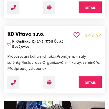
DETAIL
KD Vltava s.r.o.
Fr. Ondříčka 1243/46, 37011 České
Budějovice
Provozování kulturních akcí.Pronájem: - sály,
salónky.Restaurace.Organizování: - kurzy, semináře.
Předprodej vstupenek.
DETAIL