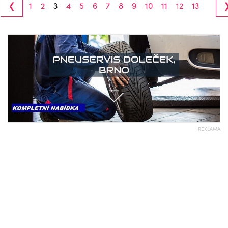
‹
1
2
3
4
5
6
7
8
9
10
11
12
13
REKLAMA