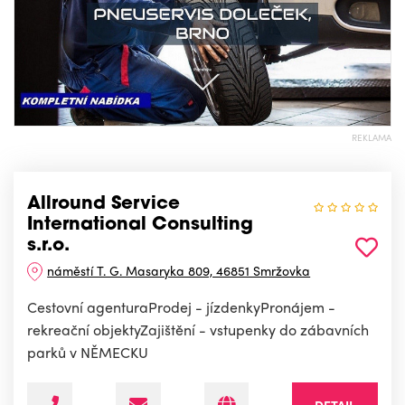
REKLAMA
Allround Service
International Consulting
s.r.o.
náměstí T. G. Masaryka 809, 46851 Smržovka
Cestovní agenturaProdej - jízdenkyPronájem -
rekreační objektyZajištění - vstupenky do zábavních
parků v NĚMECKU