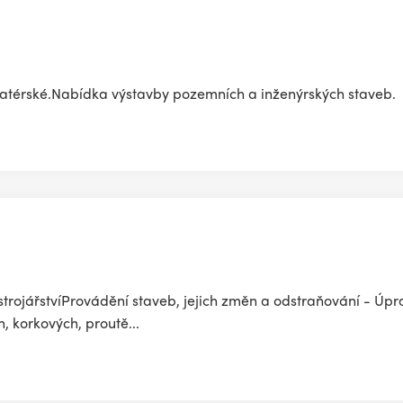
alatérské.Nabídka výstavby pozemních a inženýrských staveb.
trojářstvíProvádění staveb, jejich změn a odstraňování - Úpr
 korkových, proutě...