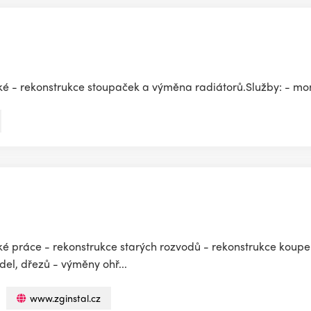
ské - rekonstrukce stoupaček a výměna radiátorů.Služby: - m
rské práce - rekonstrukce starých rozvodů - rekonstrukce koupe
el, dřezů - výměny ohř...
www.zginstal.cz