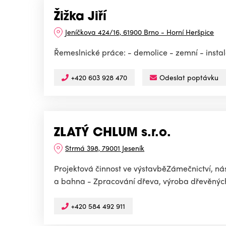
Žižka Jiří
Jeníčkova 424/16, 61900 Brno - Horní Heršpice
Řemeslnické práce: - demolice - zemní - inst
+420 603 928 470
Odeslat poptávku
ZLATÝ CHLUM s.r.o.
Strmá 398, 79001 Jeseník
Projektová činnost ve výstavběZámečnictví, nás
a bahna - Zpracování dřeva, výroba dřevěných,
+420 584 492 911