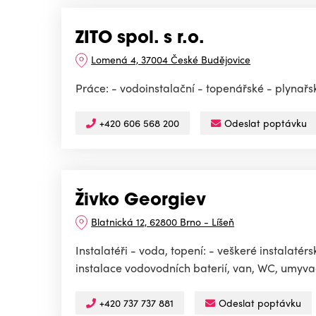
ZITO spol. s r.o.
Lomená 4, 37004 České Budějovice
Práce: - vodoinstalační - topenářské - plynař
+420 606 568 200
Odeslat poptávku
Živko Georgiev
Blatnická 12, 62800 Brno - Líšeň
Instalatéři - voda, topení: - veškeré instalaté
instalace vodovodních baterií, van, WC, umyvad
+420 737 737 881
Odeslat poptávku