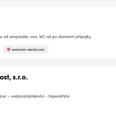
rou od umyvadel, van, WC až po domovní přípojky.
www.zm-servis.com
t, s.r.o.
e: - vodoinstalatérství - topenářství.