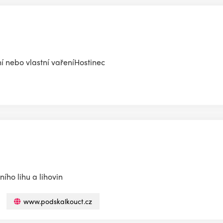
í nebo vlastní vařeníHostinec
ího lihu a lihovin
www.podskalkouct.cz