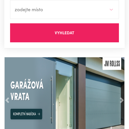
VYHLEDAT
Předchozí
Nás