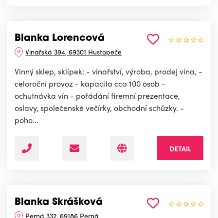
Blanka Lorencová
Vinařská 394, 69301 Hustopeče
Vinný sklep, sklípek: - vinařství, výroba, prodej vína, -
celoroční provoz - kapacita cca 100 osob -
ochutnávka vín - pořádání firemní prezentace,
oslavy, společenské večírky, obchodní schůzky. -
poho...
DETAIL
Blanka Skrášková
Perná 332, 69186 Perná