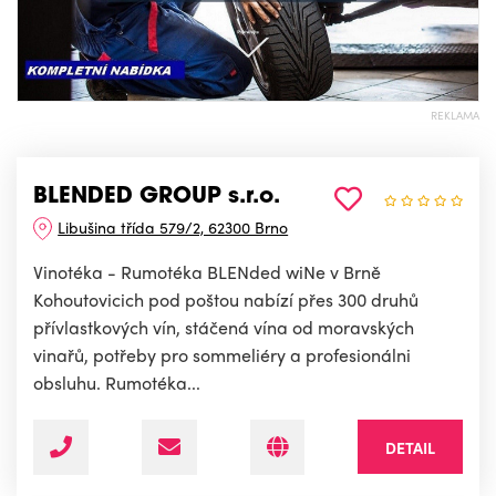
REKLAMA
BLENDED GROUP s.r.o.
Libušina třída 579/2, 62300 Brno
Vinotéka - Rumotéka BLENded wiNe v Brně
Kohoutovicich pod poštou nabízí přes 300 druhů
přívlastkových vín, stáčená vína od moravských
vinařů, potřeby pro sommeliéry a profesionálni
obsluhu. Rumotéka...
DETAIL