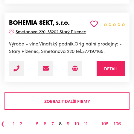
BOHEMIA SEKT, s.r.o.
Smetanova 220, 33202 Starý Plzenec
Výroba - víno.Vinařský podnik.Originální prodejny: -
Starý Plzenec, Smetanova 220 tel.377197165.
DETAIL
ZOBRAZIT DALŠÍ FIRMY
‹
1
2
...
5
6
7
8
9
10
11
...
105
106