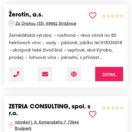
Žerotín, a.s.
Za Drahou 1331, 69662 Strážnice
Zemědělská výroba: - rostlinná - réva vinná na 80
hektarech vinic - sady - jabloně, jablka tel:518335618
- okrajově také živočišná - vepřové, skot.Výroba,
prodej: - lahvová vína - jakostní, s přívlast...
DETAIL
ZETRIA CONSULTING, spol. s
r.o.
náměstí J. A. Komenského 7, 73944
Brušperk