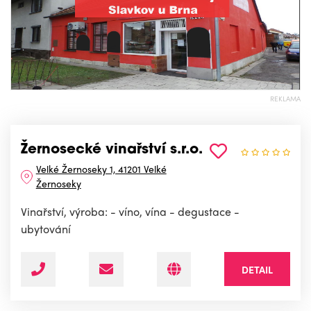
REKLAMA
Žernosecké vinařství s.r.o.
Velké Žernoseky 1, 41201 Velké
Žernoseky
Vinařství, výroba: - víno, vína - degustace -
ubytování
DETAIL