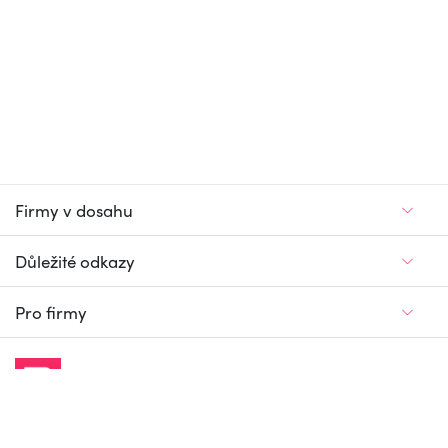
Firmy v dosahu
Důležité odkazy
Pro firmy
Jedinečný firemní
a pracovní portál