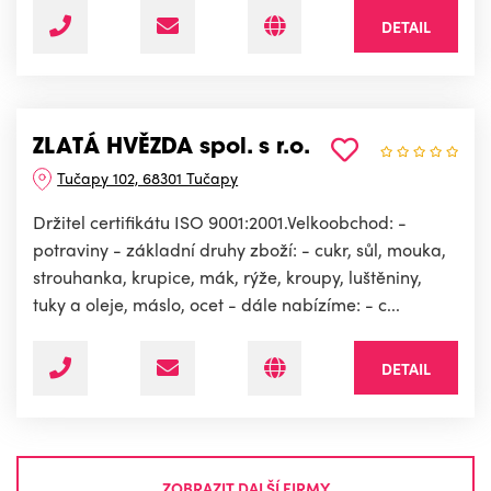
DETAIL
ZLATÁ HVĚZDA spol. s r.o.
Tučapy 102, 68301 Tučapy
Držitel certifikátu ISO 9001:2001.Velkoobchod: -
potraviny - základní druhy zboží: - cukr, sůl, mouka,
strouhanka, krupice, mák, rýže, kroupy, luštěniny,
tuky a oleje, máslo, ocet - dále nabízíme: - c...
DETAIL
ZOBRAZIT DALŠÍ FIRMY