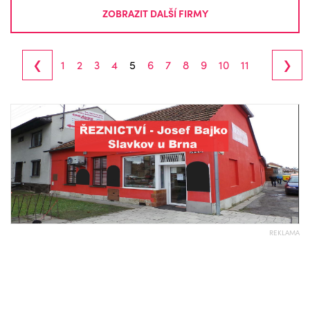
ZOBRAZIT DALŠÍ FIRMY
‹
›
1
2
3
4
5
6
7
8
9
10
11
REKLAMA