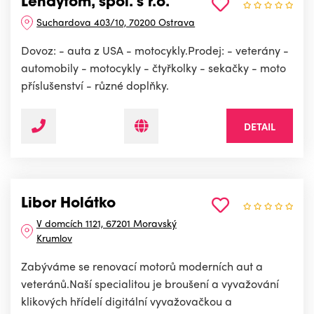
Lendytom, spol. s r.o.
Suchardova 403/10, 70200 Ostrava
Dovoz: - auta z USA - motocykly.Prodej: - veterány -
automobily - motocykly - čtyřkolky - sekačky - moto
příslušenství - různé doplňky.
DETAIL
Libor Holátko
V domcích 1121, 67201 Moravský
Krumlov
Zabýváme se renovací motorů moderních aut a
veteránů.Naší specialitou je broušení a vyvažování
klikových hřídelí digitální vyvažovačkou a