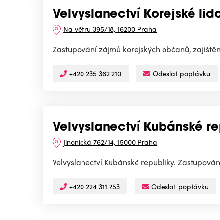
Velvyslanectví Korejské li
Na větru 395/18, 16200 Praha
Zastupování zájmů korejských občanů, zajištění
+420 235 362 210
Odeslat poptávku
Velvyslanectví Kubánské re
Jinonická 762/14, 15000 Praha
Velvyslanectví Kubánské republiky. Zastupován
+420 224 311 253
Odeslat poptávku