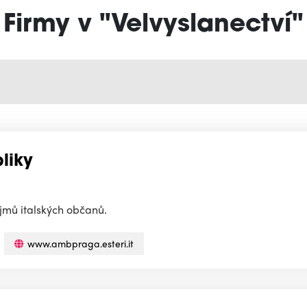
Firmy v "Velvyslanectví"
liky
ájmů italských občanů.
www.ambpraga.esteri.it