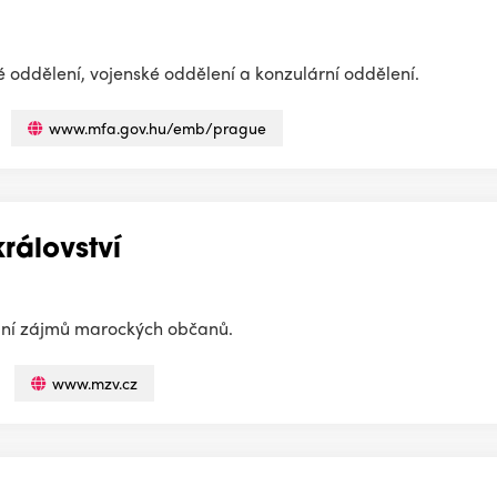
 oddělení, vojenské oddělení a konzulární oddělení.
www.mfa.gov.hu/emb/prague
rálovství
vání zájmů marockých občanů.
www.mzv.cz