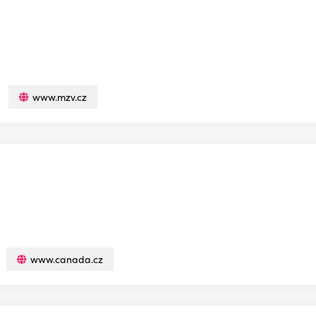
www.mzv.cz
www.canada.cz