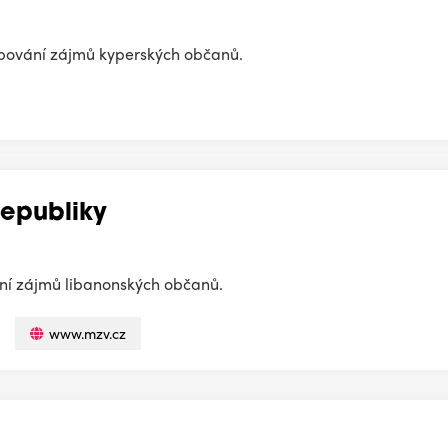
tupování zájmů kyperských občanů.
republiky
ání zájmů libanonských občanů.
www.mzv.cz