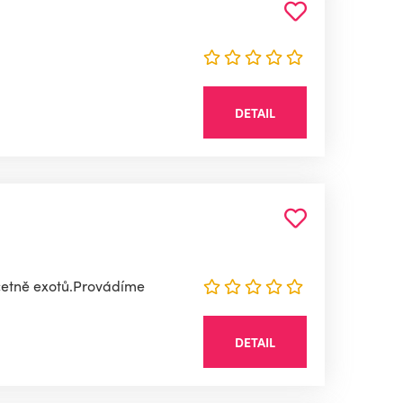
DETAIL
 včetně exotů.Provádíme
DETAIL