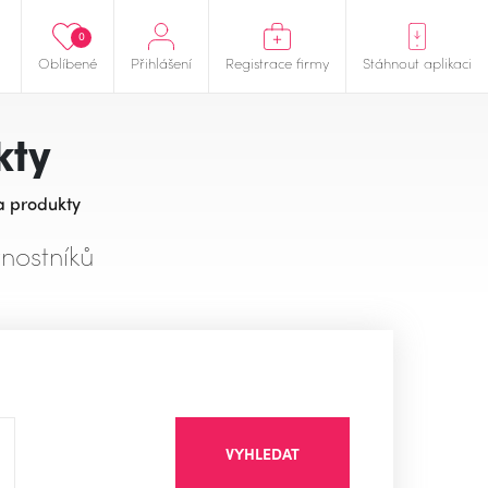
0
Oblíbené
Přihlášení
Registrace firmy
Stáhnout aplikaci
kty
a produkty
nostníků
VYHLEDAT