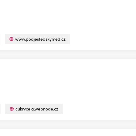
www.podjestedskymed.cz
cukrvcela.webnode.cz