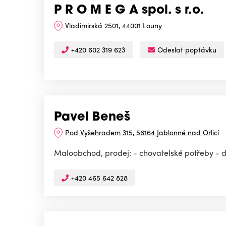
P R O M E G A spol. s r.o.
Vladimirská 2501, 44001 Louny
+420 602 319 623
Odeslat poptávku
Pavel Beneš
Pod Vyšehradem 315, 56164 Jablonné nad Orlicí
Maloobchod, prodej: - chovatelské potřeby - 
+420 465 642 828