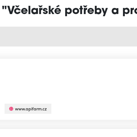
 "Včelařské potřeby a p
www.apifarm.cz