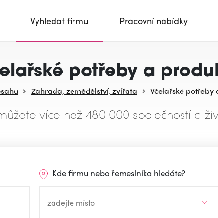
Vyhledat firmu
Pracovní nabídky
elařské potřeby a produ
osahu
Zahrada, zemědělství, zvířata
Včelařské potřeby 
můžete více než 480 000 společností a živ
Kde firmu nebo řemeslníka hledáte?