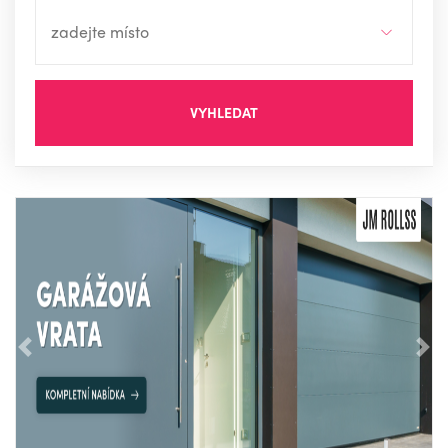
VYHLEDAT
Předchozí
Nás