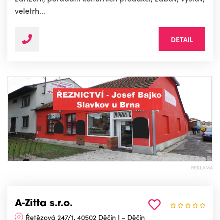
veletrh...
DETAIL
REKLAMA
A-Zitta s.r.o.
Řetězová 247/1, 40502 Děčín I - Děčín