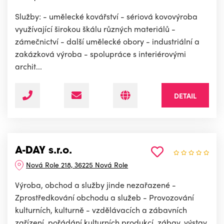
Služby: - umělecké kovářství - sériová kovovýroba
využívající širokou škálu různých materiálů -
zámečnictví - další umělecké obory - industriální a
zakázková výroba - spolupráce s interiérovými
archit...
DETAIL
A-DAY s.r.o.
Nová Role 218, 36225 Nová Role
Výroba, obchod a služby jinde nezařazené -
Zprostředkování obchodu a služeb - Provozování
kulturních, kulturně - vzdělávacích a zábavních
zařízení, pořádání kulturních produkcí, zábav, výstav,