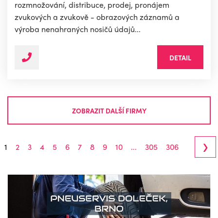
rozmnožování, distribuce, prodej, pronájem
zvukových a zvukově - obrazových záznamů a
výroba nenahraných nosičů údajů...
DETAIL
ZOBRAZIT DALŠÍ FIRMY
›
1
2
3
4
5
6
7
8
9
10
...
305
306