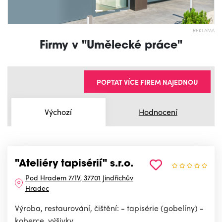
REKLAMA
Firmy v "Umělecké práce"
POPTAT VÍCE FIREM NAJEDNOU
Výchozí
Hodnocení
"Ateliéry tapisérií" s.r.o.
Pod Hradem 7/IV, 37701 Jindřichův
Hradec
Výroba, restaurování, čištění: - tapisérie (gobelíny) -
koberce, výšivky