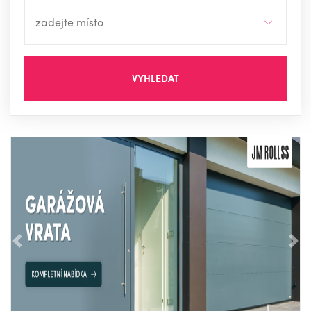
VYHLEDAT
Předchozí
Nás