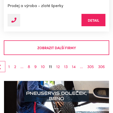
Prodej a výroba - zlaté šperky
DETAIL
ZOBRAZIT DALŠÍ FIRMY
‹
1
2
...
8
9
10
11
12
13
14
...
305
306