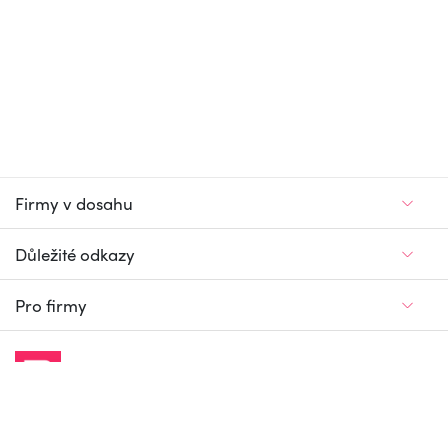
Firmy v dosahu
Důležité odkazy
Pro firmy
Jedinečný firemní
a pracovní portál
© Firmy v dosahu.cz