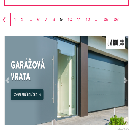
‹
1
2
...
6
7
8
9
10
11
12
...
35
36
Předchozí
Nás
REKLAMA