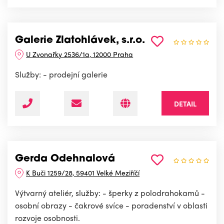
Galerie Zlatohlávek, s.r.o.
U Zvonařky 2536/1a, 12000 Praha
Služby: - prodejní galerie
DETAIL
Gerda Odehnalová
K Buči 1259/28, 59401 Velké Meziříčí
Výtvarný ateliér, služby: - šperky z polodrahokamů -
osobní obrazy - čakrové svíce - poradenství v oblasti
rozvoje osobnosti.