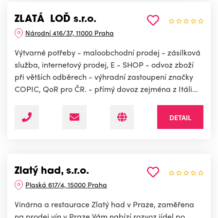
ZLATÁ LOĎ s.r.o.
Národní 416/37, 11000 Praha
Výtvarné potřeby - maloobchodní prodej - zásilková
služba, internetový prodej, E - SHOP - odvoz zboží
při větších odběrech - výhradní zastoupení značky
COPIC, QoR pro ČR. - přímý dovoz zejména z Itáli...
DETAIL
Zlatý had, s.r.o.
Plaská 617/4, 15000 Praha
Vinárna a restaurace Zlatý had v Praze, zaměřena
na prodej vín v Praze Vám nabízí rozvoz jídel po