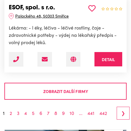
ESOF, spol. s r.o.
Palackého 48, 50303 Smiřice
Lékárna: - l éky, léčiva - léčivé rostliny, čaje -
zdravotnické potřeby - výdej na lékařský předpis -
volný prodej léků.
DETAIL
ZOBRAZIT DALŠÍ FIRMY
›
1
2
3
4
5
6
7
8
9
10
...
441
442