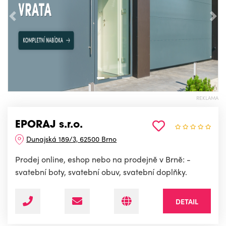
Předchozí
Nás
REKLAMA
EPORAJ s.r.o.
Dunajská 189/3, 62500 Brno
Prodej online, eshop nebo na prodejně v Brně: -
svatební boty, svatební obuv, svatební doplňky.
DETAIL