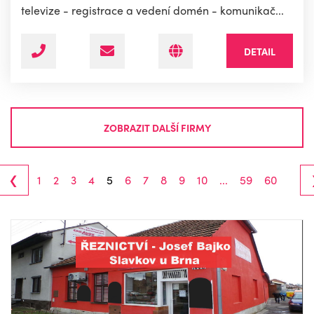
televize - registrace a vedení domén - komunikač...
DETAIL
ZOBRAZIT DALŠÍ FIRMY
‹
1
2
3
4
5
6
7
8
9
10
...
59
60