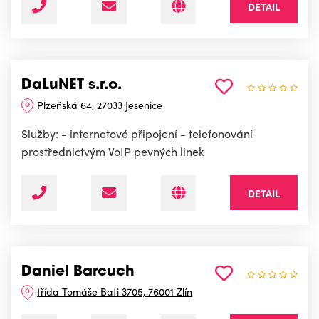
DETAIL
DaLuNET s.r.o.
Plzeňská 64, 27033 Jesenice
Služby: - internetové připojení - telefonování
prostřednictvým VoIP pevných linek
DETAIL
Daniel Barcuch
třída Tomáše Bati 3705, 76001 Zlín