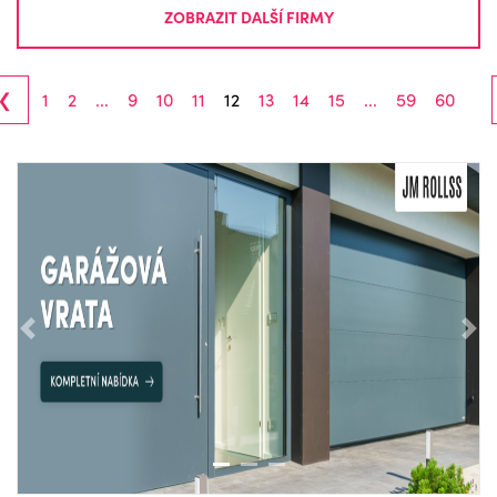
ZOBRAZIT DALŠÍ FIRMY
‹
1
2
...
9
10
11
12
13
14
15
...
59
60
Předchozí
Nás