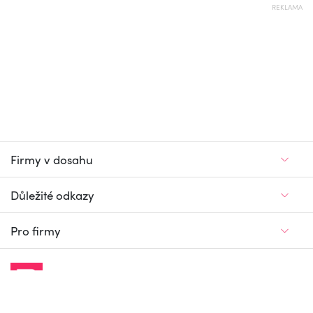
REKLAMA
Firmy v dosahu
Důležité odkazy
Pro firmy
Jedinečný firemní
a pracovní portál