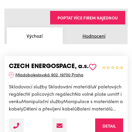
POPTAT VÍCE FIREM NAJEDNOU
Výchozí
Hodnocení
CZECH ENERGOSPACE, a.s.
Mladoboleslavská 902, 19700 Praha
Skladovací služby Skladování materiáluV paletových
regálechV policových regálechNa volné ploše uvnitř i
venkuManipulační službyManipulace s materiálem a
kabelyDělení a převíjení kabelůBalení materiálů...
DETAIL