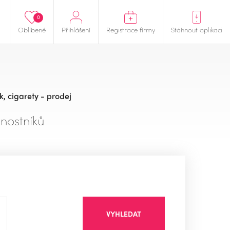
0
Oblíbené
Přihlášení
Registrace firmy
Stáhnout aplikaci
, cigarety - prodej
nostníků
VYHLEDAT