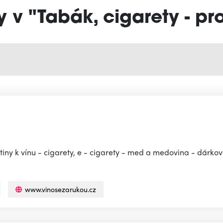
y v "Tabák, cigarety - pr
tiny k vínu - cigarety, e - cigarety - med a medovina - dárko
www.vinosezarukou.cz