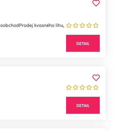
loobchodProdej kvasného lihu,
DETAIL
DETAIL