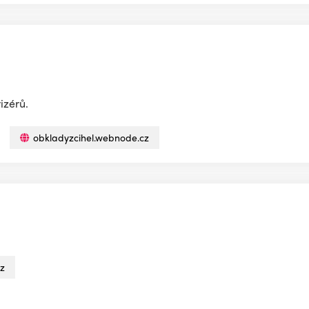
izérů.
obkladyzcihel.webnode.cz
cz