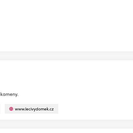
é kameny.
www.lecivydomek.cz