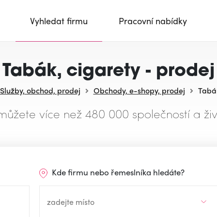
Vyhledat firmu
Pracovní nabídky
Tabák, cigarety - prodej
Služby, obchod, prodej
Obchody, e-shopy, prodej
Tabák
můžete více než 480 000 společností a živ
Kde firmu nebo řemeslníka hledáte?