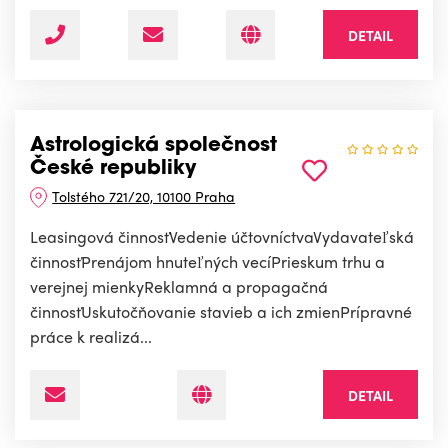
DETAIL
Astrologická společnost
České republiky
Tolstého 721/20, 10100 Praha
Leasingová činnosťVedenie účtovníctvaVydavateľská
činnosťPrenájom hnuteľných vecíPrieskum trhu a
verejnej mienkyReklamná a propagačná
činnosťUskutočňovanie stavieb a ich zmienPrípravné
práce k realizá...
DETAIL