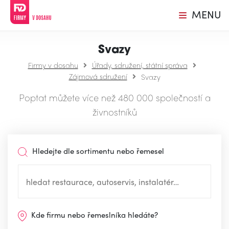
MENU
Svazy
Firmy v dosahu
Úřady, sdružení, státní správa
Zájmová sdružení
Svazy
Poptat můžete více než 480 000 společností a
živnostníků
Hledejte dle sortimentu nebo řemesel
Kde firmu nebo řemeslníka hledáte?