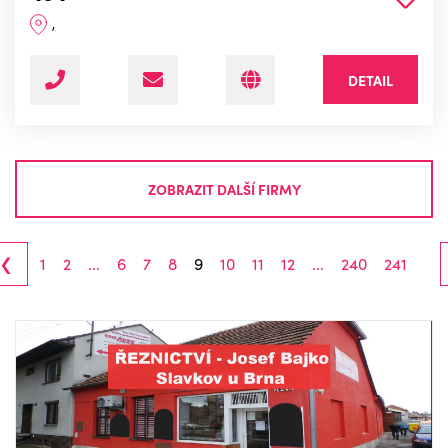
,
DETAIL
ZOBRAZIT DALŠÍ FIRMY
‹
1
2
...
6
7
8
9
10
11
12
...
240
241