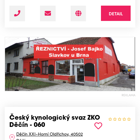
DETAIL
REKLAMA
Český kynologický svaz ZKO
Děčín - 060
Děčín XXI-Horní Oldřichov, 40502