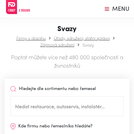
MENU
Svazy
Firmy v dosahu
Úřady, sdružení, státní správa
Zájmová sdružení
Svazy
Poptat můžete více než 480 000 společností a
živnostníků
Hledejte dle sortimentu nebo řemesel
Kde firmu nebo řemeslníka hledáte?