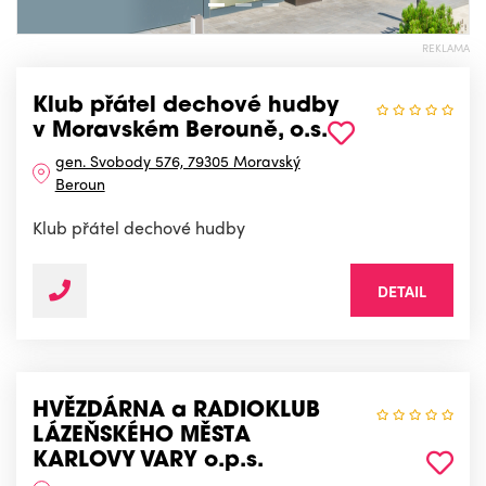
REKLAMA
Klub přátel dechové hudby
v Moravském Berouně, o.s.
gen. Svobody 576, 79305 Moravský
Beroun
Klub přátel dechové hudby
DETAIL
HVĚZDÁRNA a RADIOKLUB
LÁZEŇSKÉHO MĚSTA
KARLOVY VARY o.p.s.