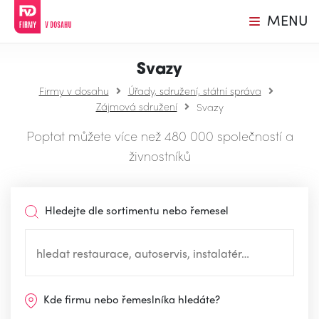
MENU
Svazy
Firmy v dosahu
Úřady, sdružení, státní správa
Zájmová sdružení
Svazy
Poptat můžete více než 480 000 společností a
živnostníků
Hledejte dle sortimentu nebo řemesel
Kde firmu nebo řemeslníka hledáte?