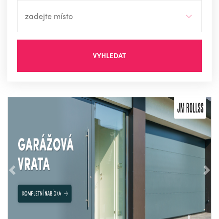
VYHLEDAT
Předchozí
Nás