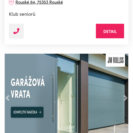
Rouské 64, 75353 Rouské
Klub seniorů
DETAIL
Předchozí
Nás