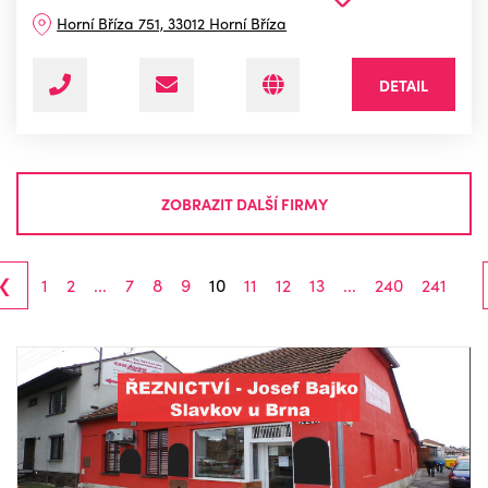
Horní Bříza 751, 33012 Horní Bříza
DETAIL
ZOBRAZIT DALŠÍ FIRMY
‹
1
2
...
7
8
9
10
11
12
13
...
240
241