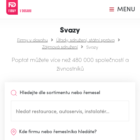
MENU
Svazy
Firmy v dosahu
Úřady, sdružení, státní správa
Zájmová sdružení
Svazy
Poptat můžete více než 480 000 společností a
živnostníků
Hledejte dle sortimentu nebo řemesel
Kde firmu nebo řemeslníka hledáte?