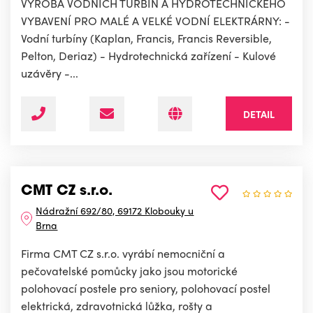
VÝROBA VODNÍCH TURBÍN A HYDROTECHNICKÉHO
VYBAVENÍ PRO MALÉ A VELKÉ VODNÍ ELEKTRÁRNY: -
Vodní turbíny (Kaplan, Francis, Francis Reversible,
Pelton, Deriaz) - Hydrotechnická zařízení - Kulové
uzávěry -...
DETAIL
CMT CZ s.r.o.
Nádražní 692/80, 69172 Klobouky u
Brna
Firma CMT CZ s.r.o. vyrábí nemocniční a
pečovatelské pomůcky jako jsou motorické
polohovací postele pro seniory, polohovací postel
elektrická, zdravotnická lůžka, rošty a