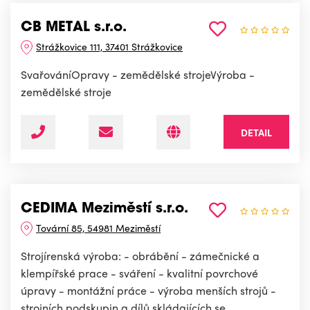
CB METAL s.r.o.
Strážkovice 111, 37401 Strážkovice
SvařováníOpravy - zemědělské strojeVýroba -
zemědělské stroje
DETAIL
CEDIMA Meziměstí s.r.o.
Tovární 85, 54981 Meziměstí
Strojírenská výroba: - obrábění - zámečnické a
klempířské prace - sváření - kvalitní povrchové
úpravy - montážní práce - výroba menších strojů -
strojních podskupin a dílů skládajících se