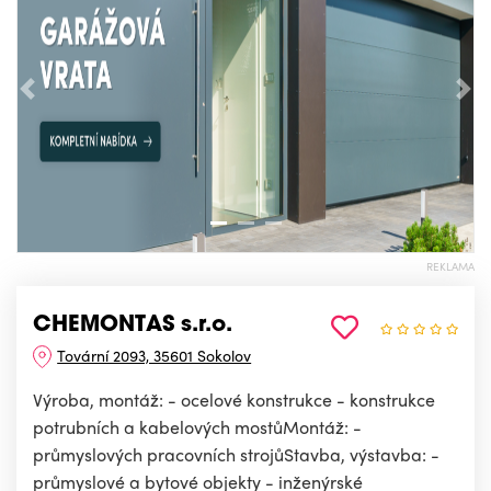
Předchozí
Nás
REKLAMA
CHEMONTAS s.r.o.
Tovární 2093, 35601 Sokolov
Výroba, montáž: - ocelové konstrukce - konstrukce
potrubních a kabelových mostůMontáž: -
průmyslových pracovních strojůStavba, výstavba: -
průmyslové a bytové objekty - inženýrské