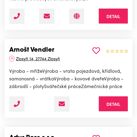
DETAIL
Arnošt Vendler
Zlosyň 14, 27744 Zlosyň
Výroba - mřížeVýroba - vrata pojezdová, křídlová,
samonosná - vrátkaVýroba - kovové dveřeVýroba -
zábradlí - plotySvářečské práceZámečnické práce
DETAIL