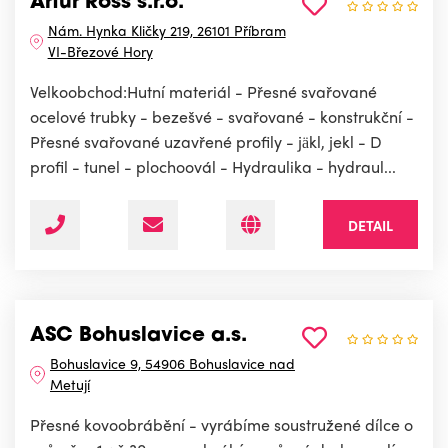
Artur Ross s.r.o.
Nám. Hynka Kličky 219, 26101 Příbram
VI-Březové Hory
Velkoobchod:Hutní materiál - Přesné svařované
ocelové trubky - bezešvé - svařované - konstrukční -
Přesné svařované uzavřené profily - jäkl, jekl - D
profil - tunel - plochoovál - Hydraulika - hydraul...
DETAIL
ASC Bohuslavice a.s.
Bohuslavice 9, 54906 Bohuslavice nad
Metují
Přesné kovoobrábění - vyrábíme soustružené dílce o