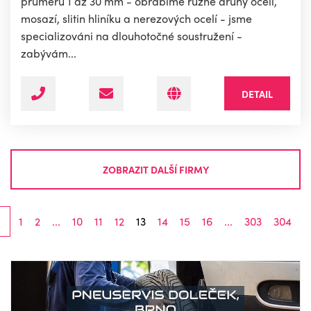
průměru 1 až 30 mm - obrábíme různé druhy ocelí,
mosazí, slitin hliníku a nerezových ocelí - jsme
specializováni na dlouhotočné soustružení -
zabývám...
DETAIL
ZOBRAZIT DALŠÍ FIRMY
1
2
...
10
11
12
13
14
15
16
...
303
304