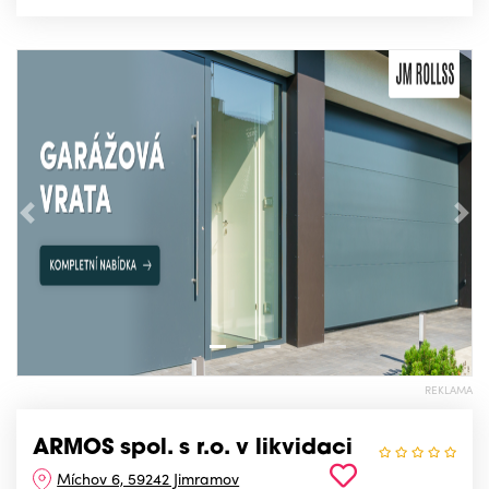
Předchozí
Nás
REKLAMA
ARMOS spol. s r.o. v likvidaci
Míchov 6, 59242 Jimramov