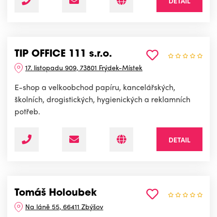
DETAIL
TIP OFFICE 111 s.r.o.
17. listopadu 909, 73801 Frýdek-Místek
E-shop a velkoobchod papíru, kancelářských,
školních, drogistických, hygienických a reklamních
potřeb.
DETAIL
Tomáš Holoubek
Na láně 55, 66411 Zbýšov