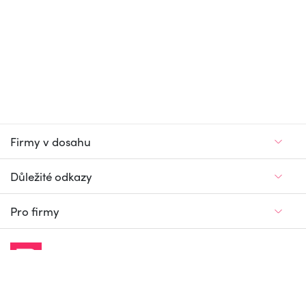
Firmy v dosahu
Důležité odkazy
Pro firmy
Jedinečný firemní
a pracovní portál