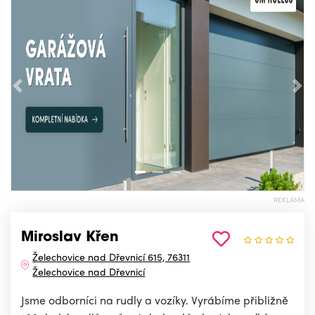
Předchozí
Nás
REKLAMA
Miroslav Křen
Želechovice nad Dřevnicí 615, 76311
Želechovice nad Dřevnicí
Jsme odborníci na rudly a vozíky. Vyrábíme přibližně