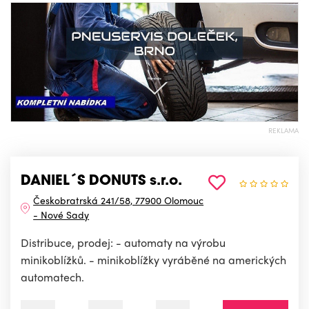
REKLAMA
DANIEL´S DONUTS s.r.o.
Českobratrská 241/58, 77900 Olomouc
- Nové Sady
Distribuce, prodej: - automaty na výrobu
minikoblížků. - minikoblížky vyráběné na amerických
automatech.