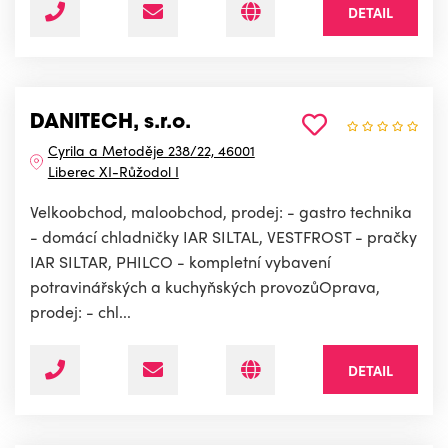
DETAIL
DANITECH, s.r.o.
Cyrila a Metoděje 238/22, 46001
Liberec XI-Růžodol I
Velkoobchod, maloobchod, prodej: - gastro technika
- domácí chladničky IAR SILTAL, VESTFROST - pračky
IAR SILTAR, PHILCO - kompletní vybavení
potravinářských a kuchyňských provozůOprava,
prodej: - chl...
DETAIL