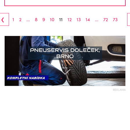
‹
1
2
...
8
9
10
11
12
13
14
...
72
73
REKLAMA