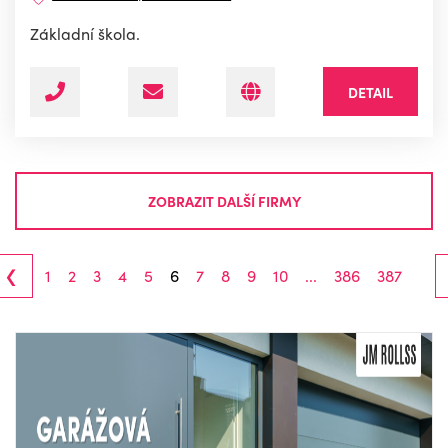
Základní škola.
DETAIL
ZOBRAZIT DALŠÍ FIRMY
‹
1
2
3
4
5
6
7
8
9
10
...
386
387