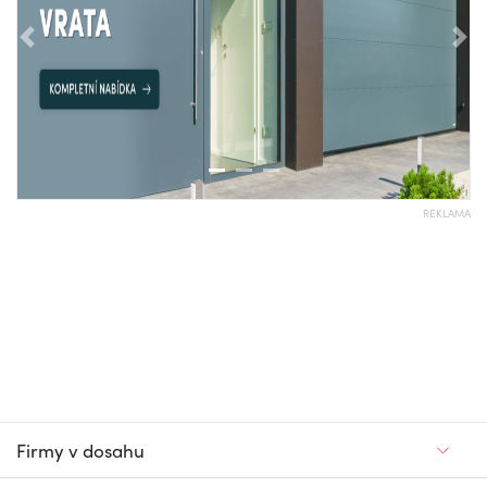
Předchozí
Nás
REKLAMA
Firmy v dosahu