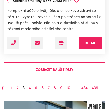
Bedřicha Smetany 165/6, 30100 Plzeň
Komplexní péče o tvář, tělo, ale i celkové zdraví se
zárukou vysoké úrovně služeb po stránce odborné i v
kvalitě péče, individuálního a diskrétního přístupu v
zázemí moderního estetického centra.
DETAIL
ZOBRAZIT DALŠÍ FIRMY
‹
1
2
3
4
5
6
7
8
9
10
...
434
435