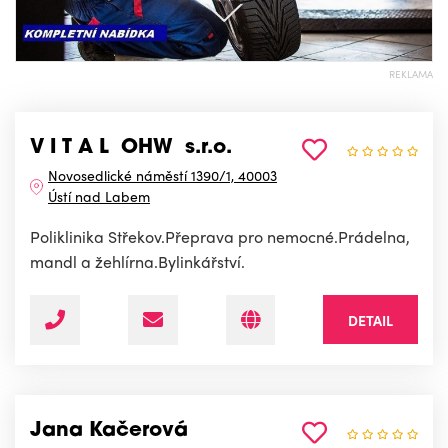
REKLAMA
V I T A L OHW s.r.o.
Novosedlické náměstí 1390/1, 40003
Ústí nad Labem
Poliklinika Střekov.Přeprava pro nemocné.Prádelna,
mandl a žehlírna.Bylinkářství.
DETAIL
Jana Kačerová