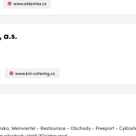
www.aldentex.cz
 a.s.
www.knl-catering.cz
msko, Weinviertel - Restaurace - Obchody - Freeport - Cyklost
ním přechodu Hatě/Kleinhaugsd...