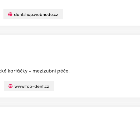
dentshop.webnode.cz
ické kartáčky - mezizubní péče.
www.top-dent.cz