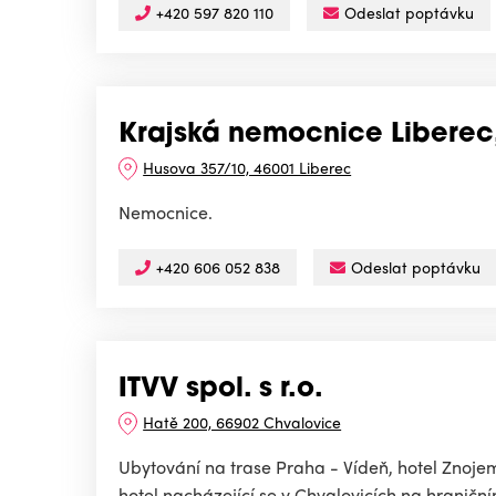
+420 597 820 110
Odeslat poptávku
Krajská nemocnice Liberec,
Husova 357/10, 46001 Liberec
Nemocnice.
+420 606 052 838
Odeslat poptávku
ITVV spol. s r.o.
Hatě 200, 66902 Chvalovice
Ubytování na trase Praha - Vídeň, hotel Znoje
hotel nacházející se v Chvalovicích na hranič