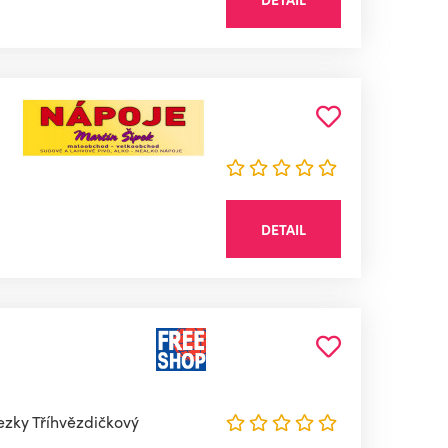
DETAIL
ezky Tříhvězdičkový