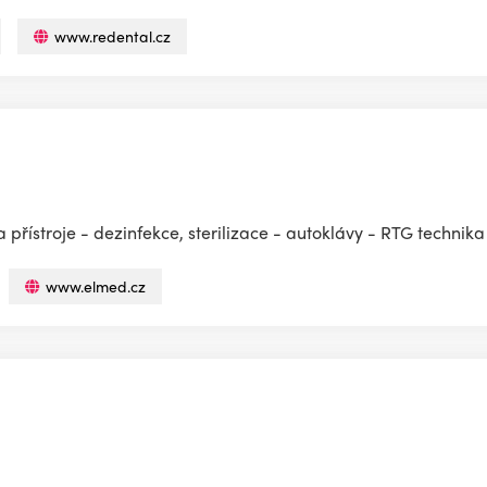
www.redental.cz
přístroje - dezinfekce, sterilizace - autoklávy - RTG technika
www.elmed.cz