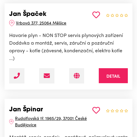
Jan Špaček
Vrbová 377, 25064 Měšice
Havarie plyn - NON STOP servis plynových zařízení
Dodávka a montáž, servis, záruční a pozáruční
opravy - kotle (závesné, kondenzační, elektro kotle
...)
DETAIL
Jan Špinar
Rudolfovská tř. 1965/29, 37001 České
Budějovice
Montáž, servis, prodej: - garážová, průmyslová vrata