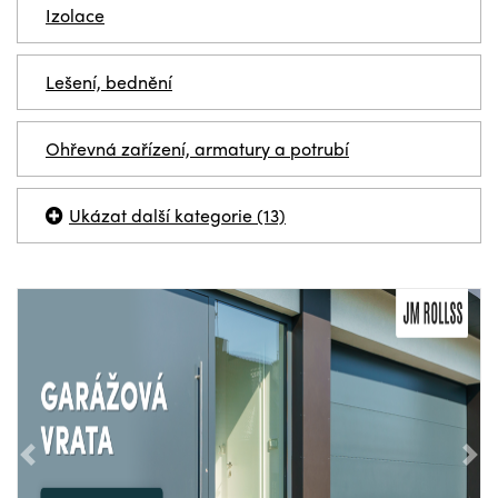
Izolace
Lešení, bednění
Ohřevná zařízení, armatury a potrubí
Ukázat další kategorie (13)
Předchozí
Nás