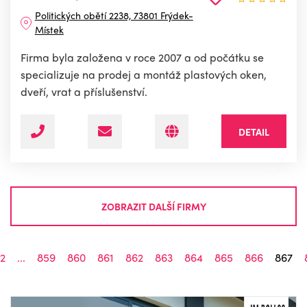
Politických obětí 2238, 73801 Frýdek-
Místek
Firma byla založena v roce 2007 a od počátku se
specializuje na prodej a montáž plastových oken,
dveří, vrat a příslušenství.
DETAIL
ZOBRAZIT DALŠÍ FIRMY
2
...
859
860
861
862
863
864
865
866
867