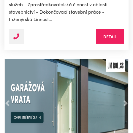
služeb - Zprostředkovatelská činnost v oblasti
stavebnictví - Dokončovací stavební práce -
Inženýrská činnost...
DETAIL
Předchozí
Nás