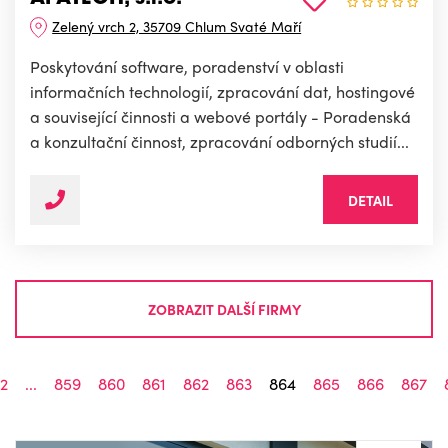
Zelený vrch 2, 35709 Chlum Svaté Maří
Poskytování software, poradenství v oblasti
informačních technologií, zpracování dat, hostingové
a související činnosti a webové portály - Poradenská
a konzultační činnost, zpracování odborných studií...
DETAIL
ZOBRAZIT DALŠÍ FIRMY
2
...
859
860
861
862
863
864
865
866
867