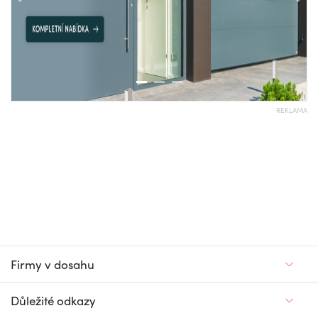
Předchozí
Nás
REKLAMA
Firmy v dosahu
Důležité odkazy