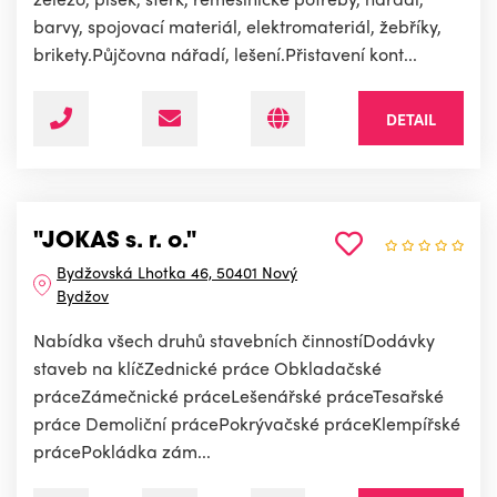
barvy, spojovací materiál, elektromateriál, žebříky,
brikety.Půjčovna nářadí, lešení.Přistavení kont...
DETAIL
"JOKAS s. r. o."
Bydžovská Lhotka 46, 50401 Nový
Bydžov
Nabídka všech druhů stavebních činnostíDodávky
staveb na klíčZednické práce Obkladačské
práceZámečnické práceLešenářské práceTesařské
práce Demoliční prácePokrývačské práceKlempířské
prácePokládka zám...