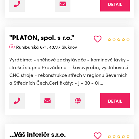
DETAIL
"PLATON, spol. s r.o."
Rumburská 674, 40777 Šluknov
Vyrábíme: - sněhové zachytávače - komínové lávky -
střešní stupne.Provádíme: - kovovýroba, vystřihovací
CNC stroje - rekonstrukce střech v regionu Severních
a Středních Čech.Certifikáty: - J - 30 - 01...
DETAIL
...Váš interiér s.r.o.