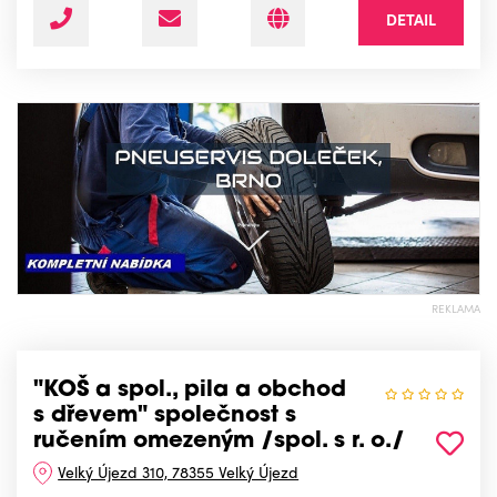
DETAIL
REKLAMA
"KOŠ a spol., pila a obchod
s dřevem" společnost s
ručením omezeným /spol. s r. o./
Velký Újezd 310, 78355 Velký Újezd