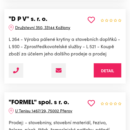
"D P V" s. r. o.
Družstevní 350, 33144 Kožlany
L 264 - Výroba pálené krytiny a stavebních doplňků -
L 930 - Zprostředkovatelské služby - L 521 - Koupě
zboží za účelem jeho dalšího prodeje a prodej
DETAIL
"FORMEL" spol. s r. o.
U Tenisu 1467/29, 75002 Přerov
Prodej: - stavebniny, stavební materiál, řezivo,
železo, písek, štěrk, řemeslnické potřeby, nářadí,