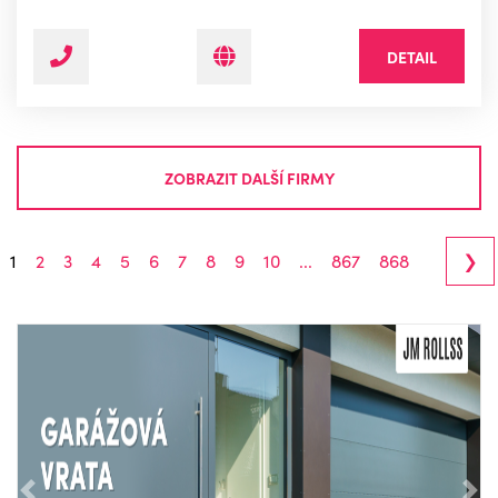
DETAIL
ZOBRAZIT DALŠÍ FIRMY
›
1
2
3
4
5
6
7
8
9
10
...
867
868