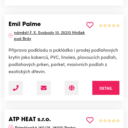
Emil Palme
náměstí F. X. Svobody 10, 25210 Mníšek
pod Brdy
Příprava podkladu a pokládka i prodej podlahových
krytin jako koberců, PVC, linolea, plovoucích podlah,
podlahových prken, parket, masivních podlah z
exotických dřevin.
DETAIL
ATP HEAT s.r.o.
Primátorská 160/25, 18000 Praha