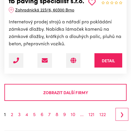
tb paving specialist s.r.o.
Zahradnická 223/6, 60300 Brno
Internetový prodej strojů a nářadí pro pokládání
zámkové dlažby. Nabídka lámaček kamenů na
zámkové dlažby, krátkých a dlouhých palic, pluhů na
beton, přepravních vozíků.
DETAIL
ZOBRAZIT DALŠÍ FIRMY
›
1
2
3
4
5
6
7
8
9
10
...
121
122