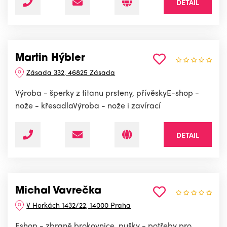
DETAIL
Martin Hýbler
Zásada 332, 46825 Zásada
Výroba - šperky z titanu prsteny, přívěskyE-shop -
nože - křesadlaVýroba - nože i zavírací
DETAIL
Michal Vavrečka
V Horkách 1432/22, 14000 Praha
Eshop - zbraně brokovnice, pušky - potřeby pro