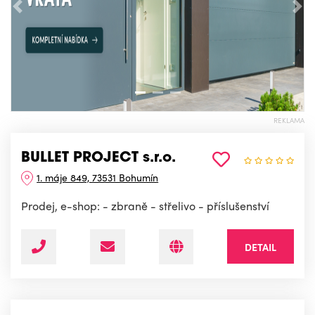
Předchozí
Nás
REKLAMA
BULLET PROJECT s.r.o.
1. máje 849, 73531 Bohumín
Prodej, e-shop: - zbraně - střelivo - příslušenství
DETAIL