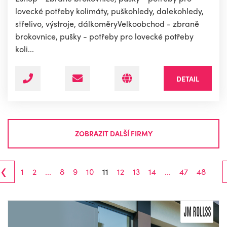
lovecké potřeby kolimáty, puškohledy, dalekohledy,
střelivo, výstroje, dálkoměryVelkoobchod - zbraně
brokovnice, pušky - potřeby pro lovecké potřeby
koli...
DETAIL
ZOBRAZIT DALŠÍ FIRMY
‹
1
2
...
8
9
10
11
12
13
14
...
47
48