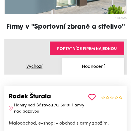
REKLAMA
Firmy v "Sportovní zbraně a střelivo"
POPTAT VÍCE FIREM NAJEDNOU
Výchozí
Hodnocení
Radek Šturala
Hamry nad Sázavou 70, 59101 Hamry
nad Sázavou
Maloobchod, e-shop: - obchod s army zbožím.