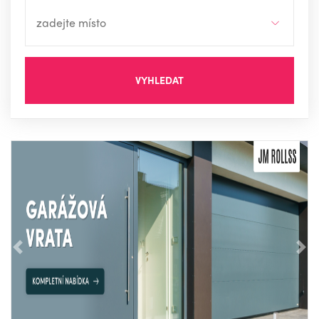
VYHLEDAT
Předchozí
Nás