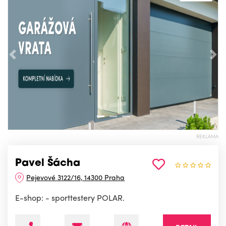
Předchozí
Nás
REKLAMA
Pavel Šácha
Pejevové 3122/16, 14300 Praha
E-shop: - sporttestery POLAR.