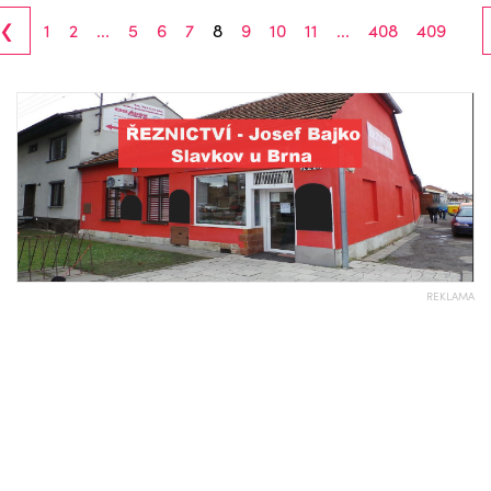
‹
1
2
...
5
6
7
8
9
10
11
...
408
409
REKLAMA