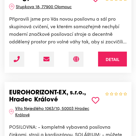
Stupkova 18, 77900 Olomouc
Připravili jsme pro Vás novou posilovnu a sál pro
skupinová cvičení, ve kterém samozřejmě nechybí
moderní značkové posilovací stroje a decentně
oddělený prostor pro volné váhy tak, aby si zacvičili...
DETAIL
EUROHORIZONT-EX, s.r.o.,
Hradec Králové
Víta Nejedlého 1063/10, 50003 Hradec
Králové
POSILOVNA: - kompletně vybavená posilovna
činkami, stroji a kardiozónou. SOLÁRIUM: - můžete