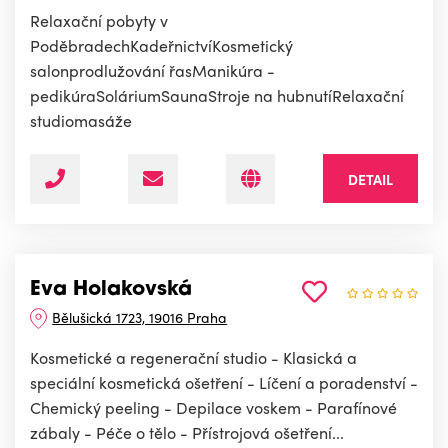
Relaxační pobyty v
PoděbradechKadeřnictvíKosmetický
salonprodlužování řasManikúra -
pedikúraSoláriumSaunaStroje na hubnutíRelaxační
studiomasáže
DETAIL
Eva Holakovská
Bělušická 1723, 19016 Praha
Kosmetické a regenerační studio - Klasická a
speciální kosmetická ošetření - Líčení a poradenství -
Chemický peeling - Depilace voskem - Parafínové
zábaly - Péče o tělo - Přístrojová ošetření...