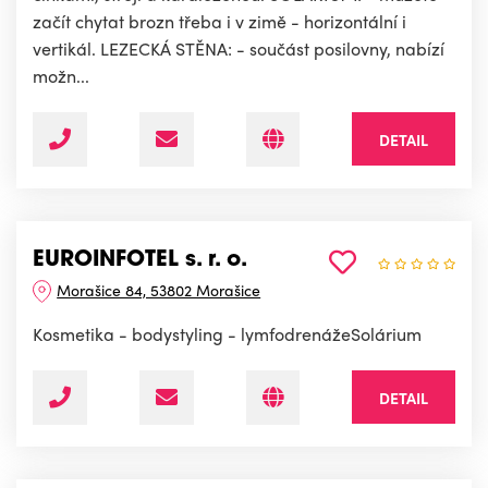
začít chytat brozn třeba i v zimě - horizontální i
vertikál. LEZECKÁ STĚNA: - součást posilovny, nabízí
možn...
DETAIL
EUROINFOTEL s. r. o.
Morašice 84, 53802 Morašice
Kosmetika - bodystyling - lymfodrenážeSolárium
DETAIL