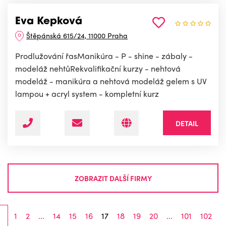
Eva Kepková
Štěpánská 615/24, 11000 Praha
Prodlužování řasManikúra - P - shine - zábaly -
modeláž nehtůRekvalifikační kurzy - nehtová
modeláž - manikúra a nehtová modeláž gelem s UV
lampou + acryl system - kompletní kurz
DETAIL
ZOBRAZIT DALŠÍ FIRMY
1
2
...
14
15
16
17
18
19
20
...
101
102