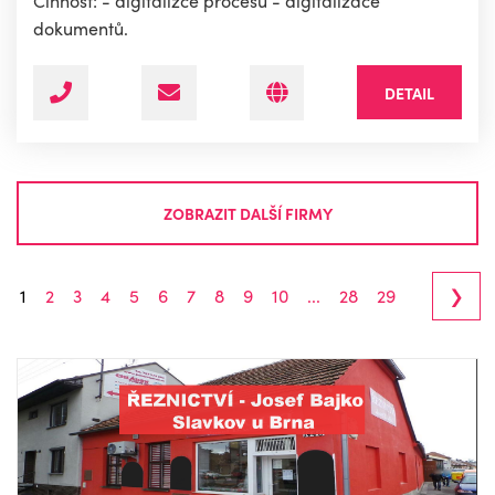
Činnost: - digitalizce procesů - digitalizace
dokumentů.
DETAIL
ZOBRAZIT DALŠÍ FIRMY
›
1
2
3
4
5
6
7
8
9
10
...
28
29