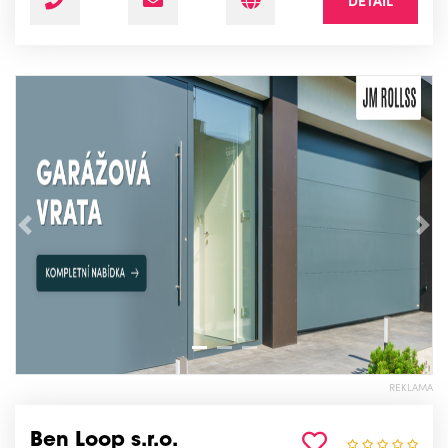
DETAIL
Předchozí
Nás
REKLAMA
Ben Loop s.r.o.