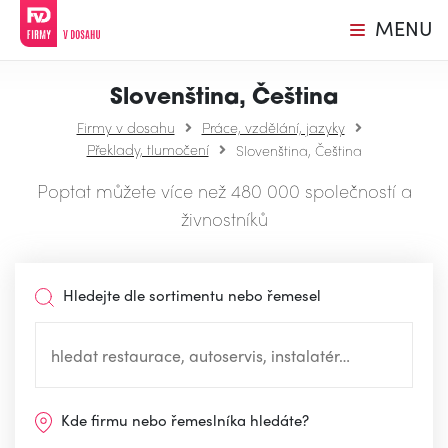
MENU
Slovenština, Čeština
Firmy v dosahu
Práce, vzdělání, jazyky
Překlady, tlumočení
Slovenština, Čeština
Poptat můžete více než 480 000 společností a
živnostníků
Hledejte dle sortimentu nebo řemesel
Kde firmu nebo řemeslníka hledáte?