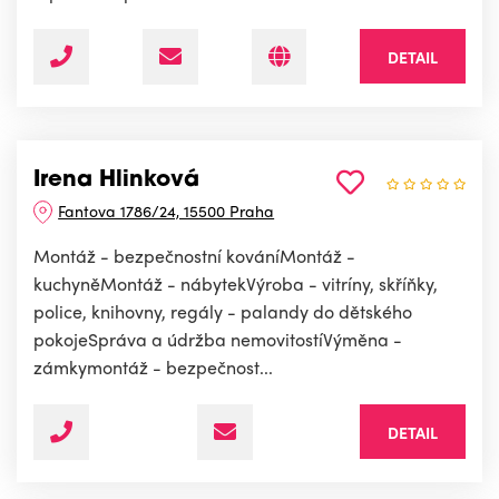
DETAIL
Irena Hlinková
Fantova 1786/24, 15500 Praha
Montáž - bezpečnostní kováníMontáž -
kuchyněMontáž - nábytekVýroba - vitríny, skříňky,
police, knihovny, regály - palandy do dětského
pokojeSpráva a údržba nemovitostíVýměna -
zámkymontáž - bezpečnost...
DETAIL