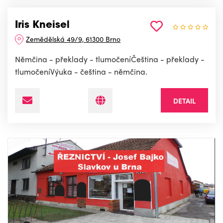
Iris Kneisel
Zemědělská 49/9, 61300 Brno
Němčina - překlady - tlumočeníČeština - překlady -
tlumočeníVýuka - čeština - němčina.
DETAIL