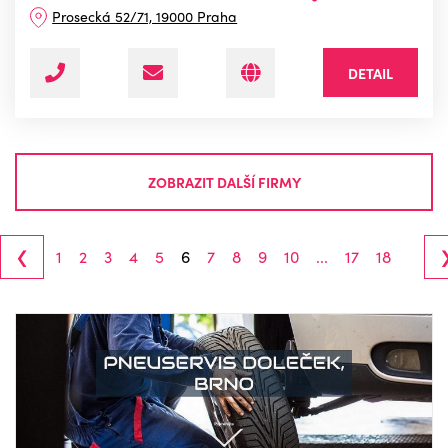
Prosecká 52/71, 19000 Praha
DETAIL
ZOBRAZIT DALŠÍ FIRMY
‹
1
2
3
4
5
6
7
8
9
10
...
17
18