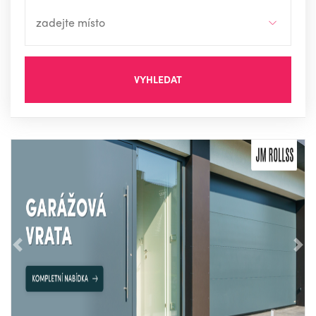
VYHLEDAT
Předchozí
Nás