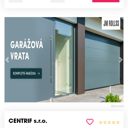
Předchozí
Nás
REKLAMA
CENTRIF s.r.o.