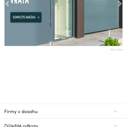
Předchozí
Nás
REKLAMA
Firmy v dosahu
Důležité odkazy