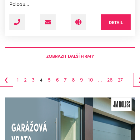
Poloau...
DETAIL
ZOBRAZIT DALŠÍ FIRMY
‹
1
2
3
4
5
6
7
8
9
10
...
26
27