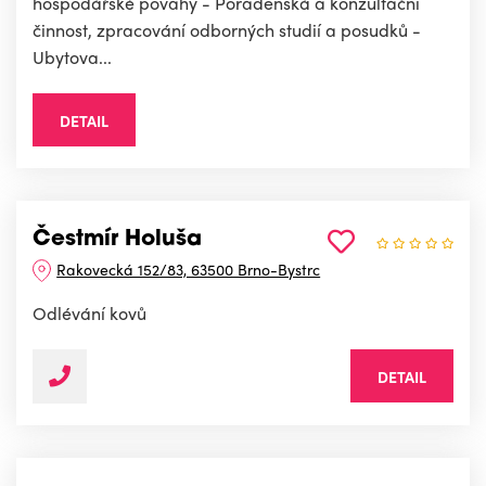
hospodářské povahy - Poradenská a konzultační
činnost, zpracování odborných studií a posudků -
Ubytova...
DETAIL
Čestmír Holuša
Rakovecká 152/83, 63500 Brno-Bystrc
Odlévání kovů
DETAIL