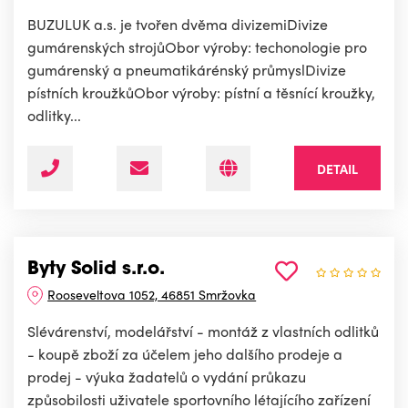
BUZULUK a.s. je tvořen dvěma divizemiDivize
gumárenských strojůObor výroby: techonologie pro
gumárenský a pneumatikárénský průmyslDivize
pístních kroužkůObor výroby: pístní a těsnící kroužky,
odlitky...
DETAIL
Byty Solid s.r.o.
Rooseveltova 1052, 46851 Smržovka
Slévárenství, modelářství - montáž z vlastních odlitků
- koupě zboží za účelem jeho dalšího prodeje a
prodej - výuka žadatelů o vydání průkazu
způsobilosti uživatele sportovního létajícího zařízení