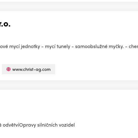
.o.
ové mycí jednotky - mycí tunely - samoobslužné myčky. - chem
www.christ-ag.com
á odvětvíOpravy silničních vozidel