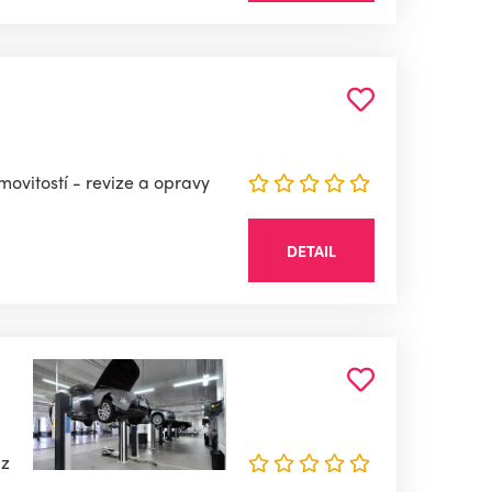
ovitostí - revize a opravy
DETAIL
 z