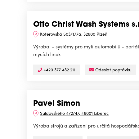
Otto Christ Wash Systems s.r
Koterovská 503/177a, 32600 Plzeň
Výroba: - systémy pro mytí automobilů - portál
mycích linek
+420 377 432 211
Odeslat poptávku
Pavel Simon
Suldovského 472/47, 46001 Liberec
Výroba strojů a zařízení pro určitá hospodářsk