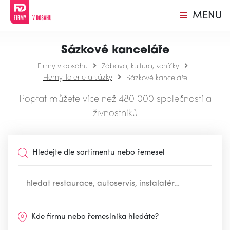
MENU
Sázkové kanceláře
Firmy v dosahu
Zábava, kultura, koníčky
Herny, loterie a sázky
Sázkové kanceláře
Poptat můžete více než 480 000 společností a
živnostníků
Hledejte dle sortimentu nebo řemesel
Kde firmu nebo řemeslníka hledáte?