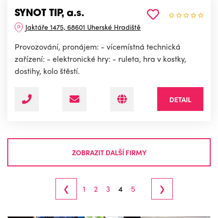
SYNOT TIP, a.s.
Jaktáře 1475, 68601 Uherské Hradiště
Provozování, pronájem: - vícemístná technická
zařízení: - elektronické hry: - ruleta, hra v kostky,
dostihy, kolo štěstí.
DETAIL
ZOBRAZIT DALŠÍ FIRMY
‹
›
1
2
3
4
5