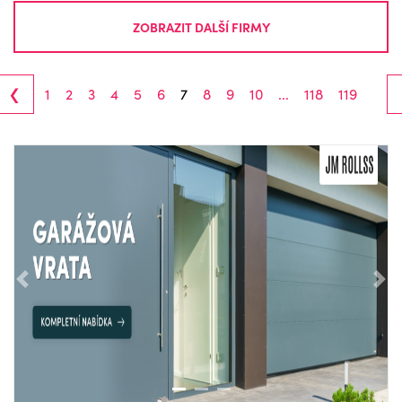
ZOBRAZIT DALŠÍ FIRMY
‹
1
2
3
4
5
6
7
8
9
10
...
118
119
Předchozí
Nás