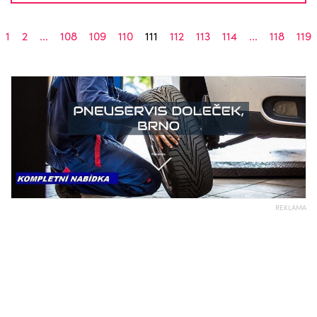
1
2
...
108
109
110
111
112
113
114
...
118
119
REKLAMA