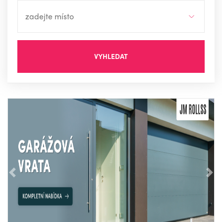
VYHLEDAT
Předchozí
Nás