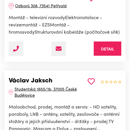
Odborů 308, 73541 Petřvald
Montáž - televizní rozvodyElektroinstalace -
revizemontáž - EZSMontáž -
hromosvodyStrukturování kabeláže (počítačové sítě)
DETAIL
Václav Jaksch
Studentská 1655/1b, 37005 České
Budějovice
Maloobchod, prodej, montáž a servis: - HD satelity,
paraboly, LNB - antény, satelity, zesilovače - anténní
stožáry a jejich přísluušenství - držáky - prodej TV
Panasonic, Mascom a Finlux - zastoupení...