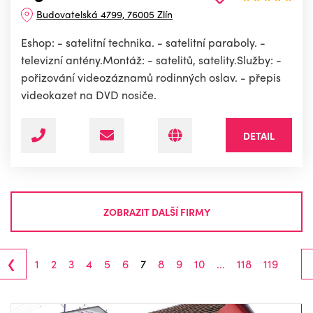
Budovatelská 4799, 76005 Zlín
Eshop: - satelitní technika. - satelitní paraboly. -
televizní antény.Montáž: - satelitů, satelity.Služby: -
pořizování videozáznamů rodinných oslav. - přepis
videokazet na DVD nosiče.
DETAIL
ZOBRAZIT DALŠÍ FIRMY
‹
1
2
3
4
5
6
7
8
9
10
...
118
119