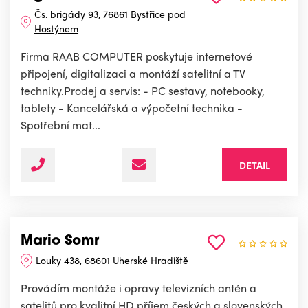
Čs. brigády 93, 76861 Bystřice pod
Hostýnem
Firma RAAB COMPUTER poskytuje internetové
připojení, digitalizaci a montáží satelitní a TV
techniky.Prodej a servis: - PC sestavy, notebooky,
tablety - Kancelářská a výpočetní technika -
Spotřební mat...
DETAIL
Mario Somr
Louky 438, 68601 Uherské Hradiště
Provádím montáže i opravy televizních antén a
satelitů pro kvalitní HD příjem českých a slovenských