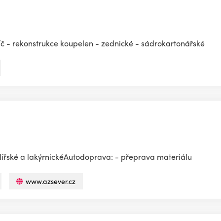
líč - rekonstrukce koupelen - zednické - sádrokartonářské
lířské a lakýrnickéAutodoprava: - přeprava materiálu
www.azsever.cz