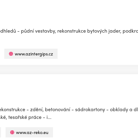
odhledů - půdní vestavby, rekonstrukce bytových jader, podkrov
www.azintergips.cz
rekonstrukce - zdění, betonování - sádrokartony - obklady a 
é, tesařské práce - i...
www.az-reko.eu