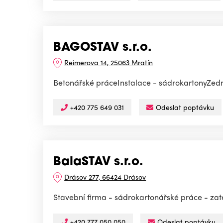
BAGOSTAV s.r.o.
Reimerova 14, 25063 Mratín
Betonářské práceInstalace - sádrokartonyZed
+420 775 649 031
Odeslat poptávku
BalaSTAV s.r.o.
Drásov 277, 66424 Drásov
Stavební firma - sádrokartonářské práce - zat
+420 777 050 050
Odeslat poptávku