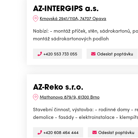
AZ-INTERGIPS a.s.
Krnovská 2941/110A, 74707 Opava
Nabízí: - montáž příček, stěn, sádrokartonů, p
montáž sádrokartonových podlah
+420 553 733 055
Odeslat poptávku
AZ-Reko s.r.o.
Mathonova 879/9, 61300 Brno
Stavební činnost, výstavba: - rodinné domy - 
demolice - fasády - elektroinstalace - klempířsk
+420 608 464 444
Odeslat poptávku