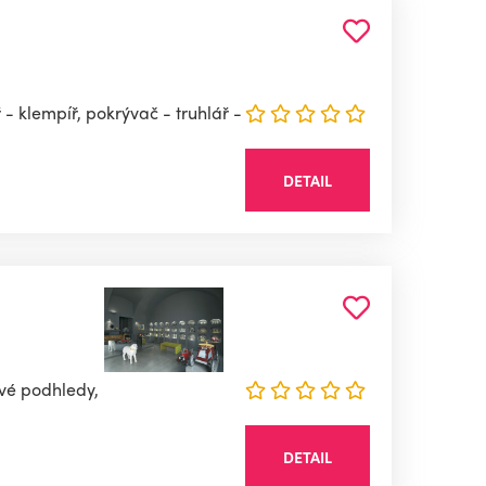
- klempíř, pokrývač - truhlář -
DETAIL
vé podhledy,
DETAIL