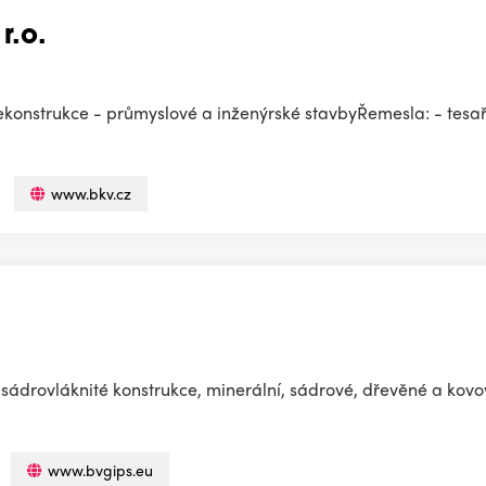
r.o.
ekonstrukce - průmyslové a inženýrské stavbyŘemesla: - tesař 
www.bkv.cz
sádrovláknité konstrukce, minerální, sádrové, dřevěné a kovo
www.bvgips.eu