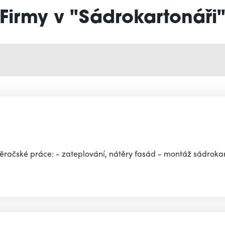
Firmy v "Sádrokartonáři
těračské práce: - zateplování, nátěry fasád - montáž sádroka