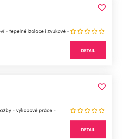
í - tepelné izolace i zvukové -
DETAIL
dlažby - výkopové práce -
DETAIL