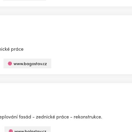
nické práce
www.bagostav.cz
eplování fasád - zednické práce - rekonstrukce.
www.balastav.cz