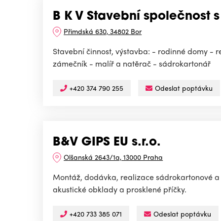
B K V Stavební společnost s 
Přimdská 630, 34802 Bor
Stavební činnost, výstavba: - rodinné domy - r
zámečník - malíř a natěrač - sádrokartonář
+420 374 790 255
Odeslat poptávku
B&V GIPS EU s.r.o.
Olšanská 2643/1a, 13000 Praha
Montáž, dodávka, realizace sádrokartonové a 
akustické obklady a prosklené příčky.
+420 733 385 071
Odeslat poptávku