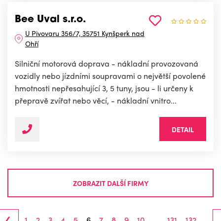
Bee Uval s.r.o.
U Pivovaru 356/7, 35751 Kynšperk nad
Ohří
Silniční motorová doprava - nákladní provozovaná
vozidly nebo jízdními soupravami o největší povolené
hmotnosti nepřesahující 3, 5 tuny, jsou - li určeny k
přepravě zvířat nebo věcí, - nákladní vnitro...
DETAIL
ZOBRAZIT DALŠÍ FIRMY
‹
1
2
3
4
5
6
7
8
9
10
...
131
132