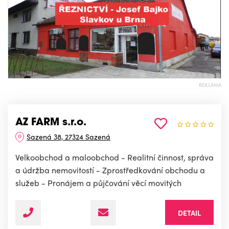
REKLAMA
AZ FARM s.r.o.
Sazená 38, 27324 Sazená
Velkoobchod a maloobchod - Realitní činnost, správa
a údržba nemovitostí - Zprostředkování obchodu a
služeb - Pronájem a půjčování věcí movitých
DETAIL