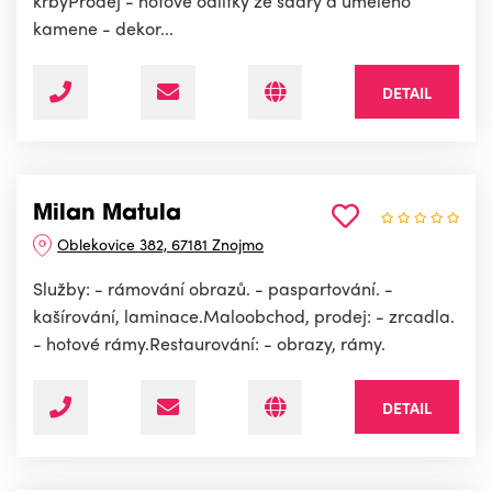
krbyProdej - hotové odlitky ze sádry a umělého
kamene - dekor...
DETAIL
Milan Matula
Oblekovice 382, 67181 Znojmo
Služby: - rámování obrazů. - paspartování. -
kašírování, laminace.Maloobchod, prodej: - zrcadla.
- hotové rámy.Restaurování: - obrazy, rámy.
DETAIL