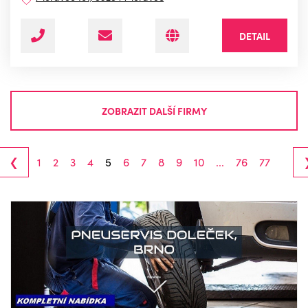
DETAIL
ZOBRAZIT DALŠÍ FIRMY
‹
1
2
3
4
5
6
7
8
9
10
...
76
77