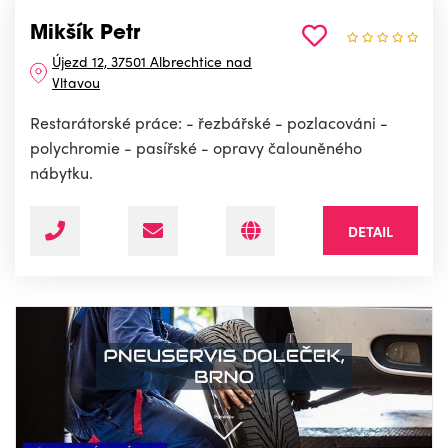
Mikšík Petr
Újezd 12, 37501 Albrechtice nad
Vltavou
Restarátorské práce: - řezbářské - pozlacováni -
polychromie - pasířské - opravy čalouněného
nábytku.
DETAIL