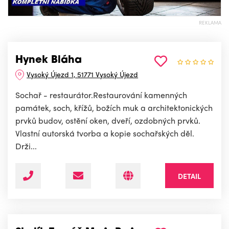
REKLAMA
Hynek Bláha
Vysoký Újezd 1, 51771 Vysoký Újezd
Sochař - restaurátor.Restaurování kamenných
památek, soch, křížů, božích muk a architektonických
prvků budov, ostění oken, dveří, ozdobných prvků.
Vlastní autorská tvorba a kopie sochařských děl.
Drži...
DETAIL