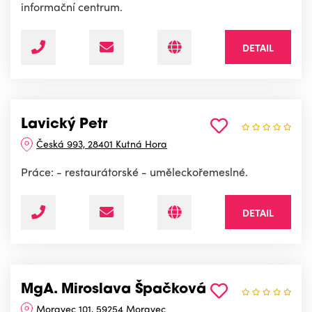
informační centrum.
DETAIL
Lavický Petr
Česká 993, 28401 Kutná Hora
Práce: - restaurátorské - uměleckořemeslné.
DETAIL
MgA. Miroslava Špačková
Moravec 101, 59254 Moravec