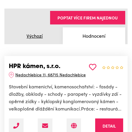
POPTAT VÍCE FIREM NAJEDNOU
Výchozí
Hodnocení
HPR kámen, s.r.o.
Nedachlebice 11, 68715 Nedachlebice
Stavební kamenictví, kamenosochařství: - fasády -
dlažby, obklady - schody - parapety - vyzdívky zdí -
opěrné zídky - kyklopský konglomerovaný kámen -
velkoplošné dláždění komunikací.Práce: - restaurá...
DETAIL