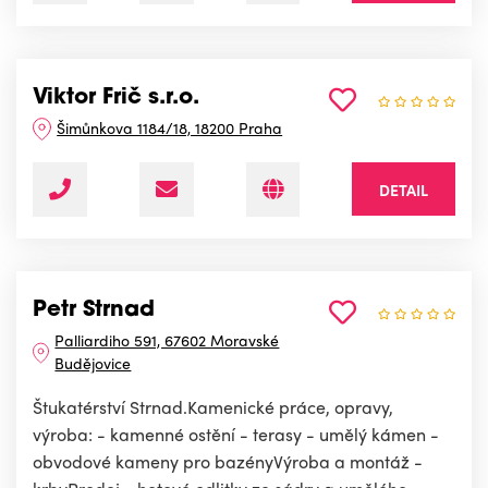
Viktor Frič s.r.o.
Šimůnkova 1184/18, 18200 Praha
DETAIL
Petr Strnad
Palliardiho 591, 67602 Moravské
Budějovice
Štukatérství Strnad.Kamenické práce, opravy,
výroba: - kamenné ostění - terasy - umělý kámen -
obvodové kameny pro bazényVýroba a montáž -